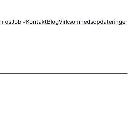
m os
Job
Kontakt
Blog
Virksomhedsopdateringer