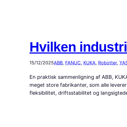
Hvilken industr
15/12/2025
ABB
, 
FANUC
, 
KUKA
, 
Robotter
, 
YA
En praktisk sammenligning af ABB, KUKA
meget store fabrikanter, som alle leverer
fleksibilitet, driftsstabilitet og langsig